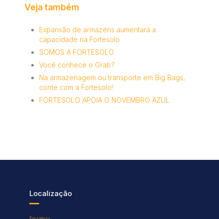
Veja também
Expansão de armazéns aumentará a
capacidade na Fortesolo
SOMOS A FORTESOLO
Você conhece o Grab?
Na armazenagem ou transporte em Big Bags,
conte com a Fortesolo!
FORTESOLO APOIA O NOVEMBRO AZUL
Localização
Escritório