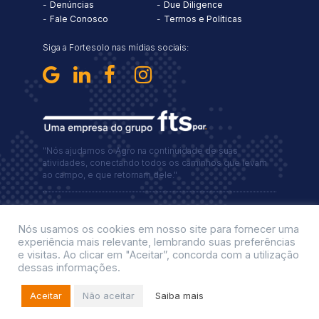
Denúncias
Due Diligence
Fale Conosco
Termos e Políticas
Siga a Fortesolo nas mídias sociais:
"Nós ajudamos o Agro na continuidade de suas
atividades, conectando todos os caminhos que levam
ao campo, e que retornam dele."
Copyright©2024 Todos os direitos reservados a FORTESOLO
SERVIÇOS INTEGRADOS | Criação:
TOSS STUDIO
Nós usamos os cookies em nosso site para fornecer uma
experiência mais relevante, lembrando suas preferências
e visitas. Ao clicar em "Aceitar”, concorda com a utilização
dessas informações.
Aceitar
Não aceitar
Saiba mais